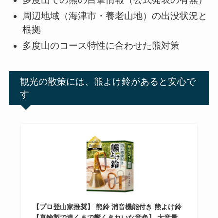
周辺地域（海津市・養老山地）の出没状況と
根拠
多度山のコース特性に合わせた熊対策
観光の散策には、熊よけ鈴があると安心で
す
【プロ登山家推奨】 熊鈴 消音機能付き 熊よけ鈴
【真鍮製で遠くまで響くきれいな音色】 大音量