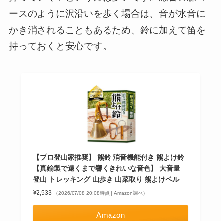
ースのように沢沿いを歩く場合は、音が水音に
かき消されることもあるため、鈴に加えて笛を
持っておくと安心です。
【プロ登山家推奨】 熊鈴 消音機能付き 熊よけ鈴
【真鍮製で遠くまで響くきれいな音色】 大音量
登山 トレッキング 山歩き 山菜取り 熊よけベル
¥2,533
（2026/07/08 20:08時点 | Amazon調べ）
Amazon