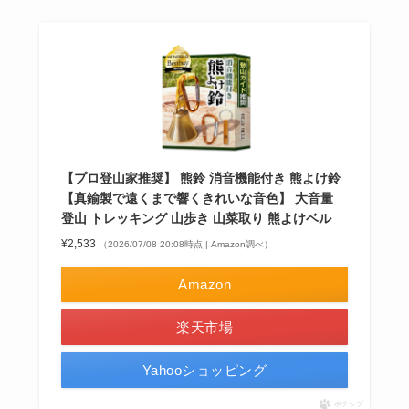
【プロ登山家推奨】 熊鈴 消音機能付き 熊よけ鈴
【真鍮製で遠くまで響くきれいな音色】 大音量
登山 トレッキング 山歩き 山菜取り 熊よけベル
¥2,533
（2026/07/08 20:08時点 | Amazon調べ）
Amazon
楽天市場
Yahooショッピング
ポチップ