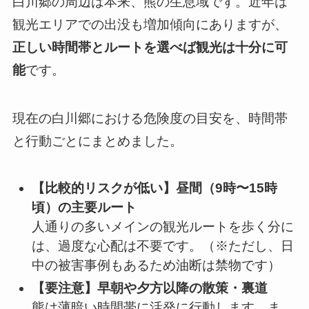
白川郷の周辺は本来、熊の生息域です。近年は
観光エリアでの出没も増加傾向にありますが、
正しい時間帯とルートを選べば観光は十分に可
能
です。
現在の白川郷における危険度の目安を、時間帯
と行動ごとにまとめました。
【比較的リスクが低い】昼間（9時〜15時
頃）の主要ルート
人通りの多いメインの観光ルートを歩く分に
は、過度な心配は不要です。（※ただし、日
中の被害事例もあるため油断は禁物です）
【要注意】早朝や夕方以降の散策・裏道
熊は薄暗い時間帯に活発に行動します。ま