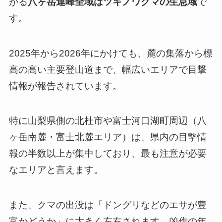
がる
八ヶ岳連峰全域はツキノワグマの生息域
で
す。
2025年から2026年にかけても、麓の集落から標
高の高い主要登山道まで、幅広いエリアで目撃
情報が報告されています。
特に山梨県側の北杜市や富士河口湖町周辺（八
ヶ岳南麓・富士北麓エリア）は、県内の目撃情
報の半数以上が集中しており、最も注意が必要
なエリアと言えます。
また、クマの出没は「ドングリなどのエサが豊
富かどうか」に大きく左右されます。凶作の年