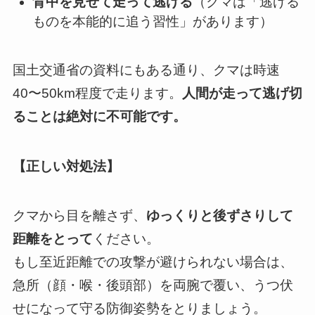
背中を見せて走って逃げる
（クマは「逃げる
ものを本能的に追う習性」があります）
国土交通省の資料にもある通り、クマは時速
40〜50km程度で走ります。
人間が走って逃げ切
ることは絶対に不可能です。
【正しい対処法】
クマから目を離さず、
ゆっくりと後ずさりして
距離をとって
ください。
もし至近距離での攻撃が避けられない場合は、
急所（顔・喉・後頭部）を両腕で覆い、うつ伏
せになって守る防御姿勢をとりましょう。