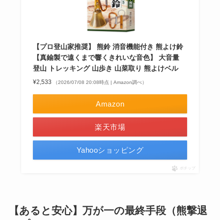
【プロ登山家推奨】 熊鈴 消音機能付き 熊よけ鈴
【真鍮製で遠くまで響くきれいな音色】 大音量
登山 トレッキング 山歩き 山菜取り 熊よけベル
¥2,533
（2026/07/08 20:08時点 | Amazon調べ）
Amazon
楽天市場
Yahooショッピング
ポチップ
【あると安心】万が一の最終手段（熊撃退