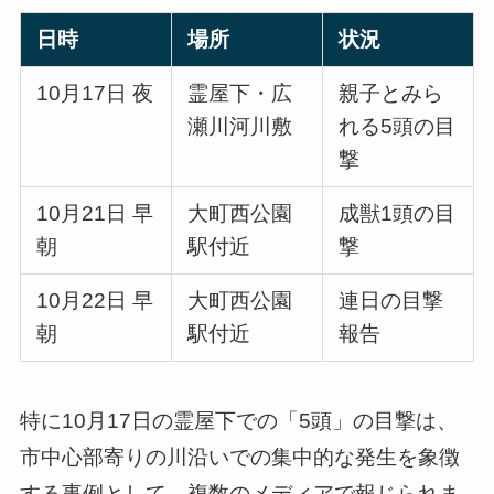
日時
場所
状況
10月17日 夜
霊屋下・広
親子とみら
瀬川河川敷
れる5頭の目
撃
10月21日 早
大町西公園
成獣1頭の目
朝
駅付近
撃
10月22日 早
大町西公園
連日の目撃
朝
駅付近
報告
特に10月17日の霊屋下での「5頭」の目撃は、
市中心部寄りの川沿いでの集中的な発生を象徴
する事例として、複数のメディアで報じられま