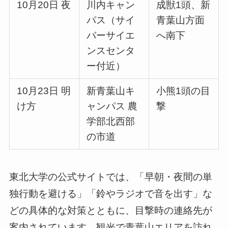
10月20日 夜
川内キャン
成獣1頭、新
パス（サイ
青葉山方面
バーサイエ
へ南下
ンスセンタ
ー付近）
10月23日 明
新青葉山キ
小熊1頭の目
け方
ャンパス 農
撃
学部北西部
の市道
東北大学の公式サイトでは、「早朝・夜間の単
独行動を避ける」「鈴やラジオで音を出す」な
どの具体的な対策とともに、目撃時の連絡先が
案内されています。観光で青葉山エリアを訪れ