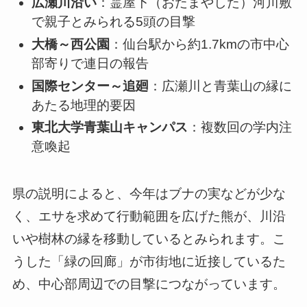
広瀬川沿い
：霊屋下（おたまやした）河川敷
で親子とみられる5頭の目撃
大橋～西公園
：仙台駅から約1.7kmの市中心
部寄りで連日の報告
国際センター～追廻
：広瀬川と青葉山の縁に
あたる地理的要因
東北大学青葉山キャンパス
：複数回の学内注
意喚起
県の説明によると、今年はブナの実などが少な
く、エサを求めて行動範囲を広げた熊が、川沿
いや樹林の縁を移動しているとみられます。こ
うした「緑の回廊」が市街地に近接しているた
め、中心部周辺での目撃につながっています。