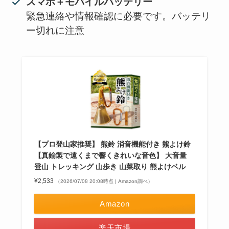
スマホ＋モバイルバッテリー
緊急連絡や情報確認に必要です。バッテリ
ー切れに注意
【プロ登山家推奨】 熊鈴 消音機能付き 熊よけ鈴
【真鍮製で遠くまで響くきれいな音色】 大音量
登山 トレッキング 山歩き 山菜取り 熊よけベル
¥2,533
（2026/07/08 20:08時点 | Amazon調べ）
Amazon
楽天市場