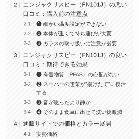
ニンジャクリスピー（FN101J）の悪い
口コミ：購入前の注意点
❶ 細かい温度設定ができない
❷ 本体が重くて持ち運びが大変
❸ ガラスの取り扱いに注意が必要
ニンジャクリスピー（FN101J）の良い
口コミ：期待できる効果
❶ 有害物質（PFAS）の心配がない
❷ スーパーの惣菜が”揚げたて”に復活
する
❸ 音が思ったより静か
❹ そのまま食卓に出せて洗い物激減
通販サイトでの価格とカラー展開
実勢価格