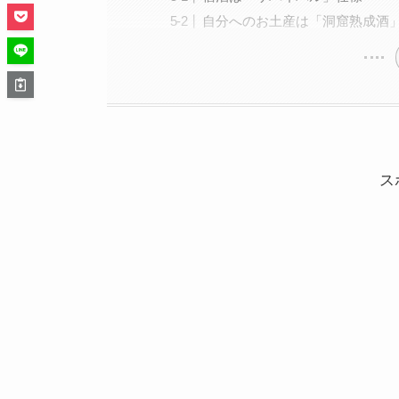
自分へのお土産は「洞窟熟成酒
ス