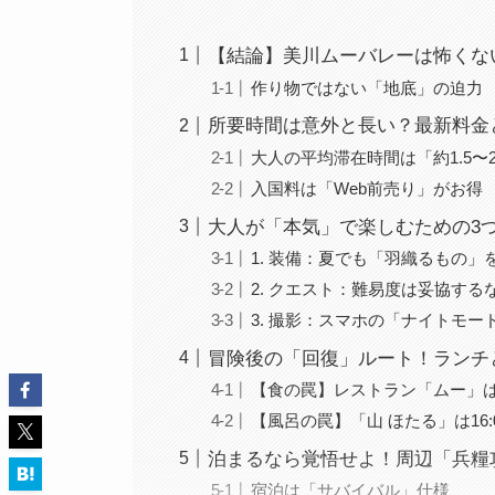
【結論】美川ムーバレーは怖くな
作り物ではない「地底」の迫力
所要時間は意外と長い？最新料金と
大人の平均滞在時間は「約1.5〜
入国料は「Web前売り」がお得
大人が「本気」で楽しむための3
1. 装備：夏でも「羽織るもの」
2. クエスト：難易度は妥協する
3. 撮影：スマホの「ナイトモー
冒険後の「回復」ルート！ランチ
【食の罠】レストラン「ムー」
【風呂の罠】「山 ほたる」は16
泊まるなら覚悟せよ！周辺「兵糧
宿泊は「サバイバル」仕様