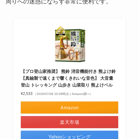
周りへの迷惑にならず非常に便利です。
【プロ登山家推奨】 熊鈴 消音機能付き 熊よけ鈴
【真鍮製で遠くまで響くきれいな音色】 大音量
登山 トレッキング 山歩き 山菜取り 熊よけベル
¥2,533
（2026/07/08 20:08時点 | Amazon調べ）
Amazon
楽天市場
Yahooショッピング