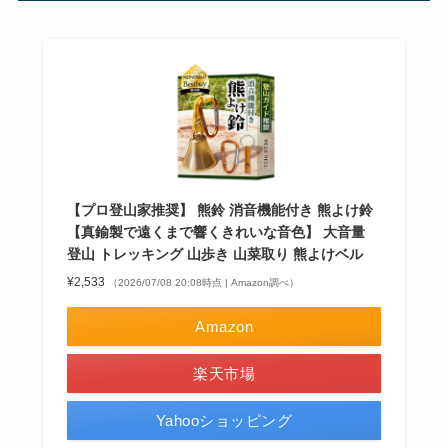
【プロ登山家推奨】 熊鈴 消音機能付き 熊よけ鈴
【真鍮製で遠くまで響くきれいな音色】 大音量
登山 トレッキング 山歩き 山菜取り 熊よけベル
¥2,533
（2026/07/08 20:08時点 | Amazon調べ）
Amazon
楽天市場
Yahooショッピング