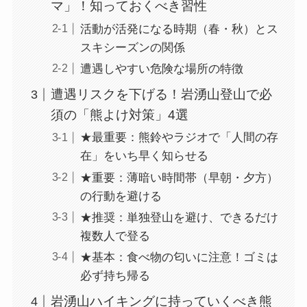
マ」！知っておくべき習性
活動が活発になる時期（春・秋）とス
スキシーズンの関係
遭遇しやすい危険な場所の特徴
遭遇リスクを下げる！岩湧山登山で必
須の「熊よけ対策」4選
★最重要：熊鈴やラジオで「人間の存
在」をいち早く知らせる
★重要：薄暗い時間帯（早朝・夕方）
の行動を避ける
★推奨：単独登山を避け、できるだけ
複数人で登る
★基本：食べ物の匂いに注意！ゴミは
必ず持ち帰る
岩湧山ハイキングに持っていくべき熊