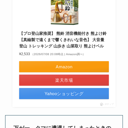
【プロ登山家推奨】 熊鈴 消音機能付き 熊よけ鈴
【真鍮製で遠くまで響くきれいな音色】 大音量
登山 トレッキング 山歩き 山菜取り 熊よけベル
¥2,533
（2026/07/08 20:08時点 | Amazon調べ）
Amazon
楽天市場
Yahooショッピング
ポチップ