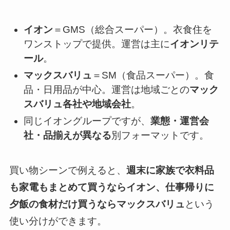
イオン
＝GMS（総合スーパー）。衣食住を
ワンストップで提供。運営は主に
イオンリテ
ール
。
マックスバリュ
＝SM（食品スーパー）。食
品・日用品が中心。運営は地域ごとの
マック
スバリュ各社や地域会社
。
同じイオングループですが、
業態・運営会
社・品揃えが異なる
別フォーマットです。
買い物シーンで例えると、
週末に家族で衣料品
も家電もまとめて買うならイオン、仕事帰りに
夕飯の食材だけ買うならマックスバリュ
という
使い分けができます。