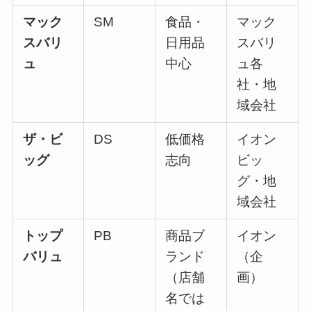
マック
SM
食品・
マック
スバリ
日用品
スバリ
ュ
中心
ュ各
社・地
域会社
ザ・ビ
DS
低価格
イオン
ッグ
志向
ビッ
グ・地
域会社
トップ
PB
商品ブ
イオン
バリュ
ランド
（企
（店舗
画）
名では