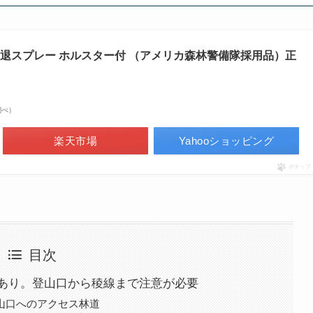
er 熊撃退スプレー ホルスター付 （アメリカ森林警備隊採用品）正
n調べ）
楽天市場
Yahooショッピング
ポチップ
目次
あり。登山口から稜線まで注意が必要
山口へのアクセス林道