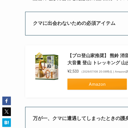
クマに出会わないための必須アイテム
【プロ登山家推奨】 熊鈴 消
大音量 登山 トレッキング 山
¥2,533
（2026/07/08 20:08時点 | Amazo
Amazon
万が一、クマに遭遇してしまったときの護