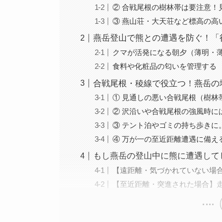
② 合戦尾根の樹林帯は要注意！
③ 燕山荘・大天荘など標高の高
燕岳登山で熊との遭遇を防ぐ！「
クマが活発になる朝夕（薄明・
食料や化粧品の匂いを管理する
合戦尾根・稜線で役立つ！燕岳の
① 見通しの悪い合戦尾根（樹林
② 沢沿いや合戦尾根の強風時に
③ テント泊やゴミの持ち歩きに
④ 万が一の至近距離遭遇に備え
もし燕岳の登山中に熊に遭遇して
【遠距離・気づかれていない場
【至近距離・突進された場合】