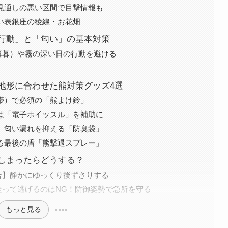
見通しの悪い区間で目撃情報も
い表銀座の稜線・お花畑
行動」と「匂い」の基本対策
薄暮）や霧の深い日の行動を避ける
地形に合わせた熊対策グッズ4選
帯）で必須の「熊よけ鈴」
は「電子ホイッスル」を補助に
。匂い漏れを抑える「防臭袋」
る最後の盾「熊撃退スプレー」
しまったらどうする？
合】静かにゆっくり後ずさりする
走って逃げるのはNG！防御姿勢で急所を守る
もっと見る