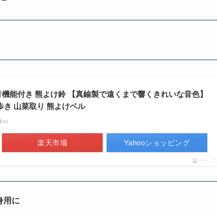
音機能付き 熊よけ鈴 【真鍮製で遠くまで響くきれいな音色】
歩き 山菜取り 熊よけベル
n調べ）
楽天市場
Yahooショッピング
ポチップ
身用に