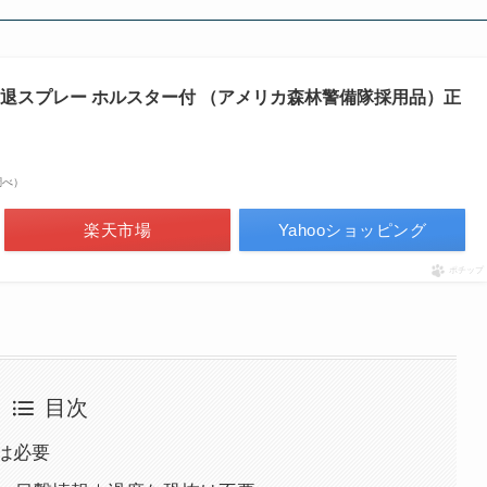
er 熊撃退スプレー ホルスター付 （アメリカ森林警備隊採用品）正
n調べ）
楽天市場
Yahooショッピング
ポチップ
目次
は必要