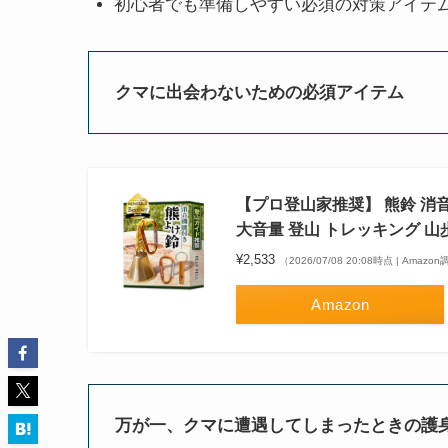
初心者でも準備しやすい必須の対策アイテ
クマに出会わないための必須アイテム
【プロ登山家推奨】 熊鈴 消
大音量 登山 トレッキング 山
¥2,533
（2026/07/08 20:08時点 | Amazo
Amazon
万が一、クマに遭遇してしまったときの護