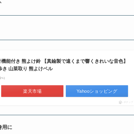
ム
音機能付き 熊よけ鈴 【真鍮製で遠くまで響くきれいな音色】
歩き 山菜取り 熊よけベル
n調べ）
楽天市場
Yahooショッピング
ポチップ
身用に