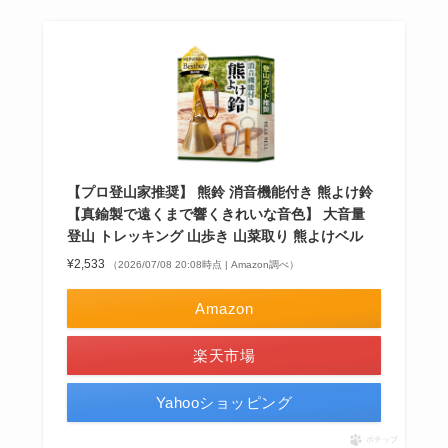
【プロ登山家推奨】 熊鈴 消音機能付き 熊よけ鈴
【真鍮製で遠くまで響くきれいな音色】 大音量
登山 トレッキング 山歩き 山菜取り 熊よけベル
¥2,533
（2026/07/08 20:08時点 | Amazon調べ）
Amazon
楽天市場
Yahooショッピング
ポチップ