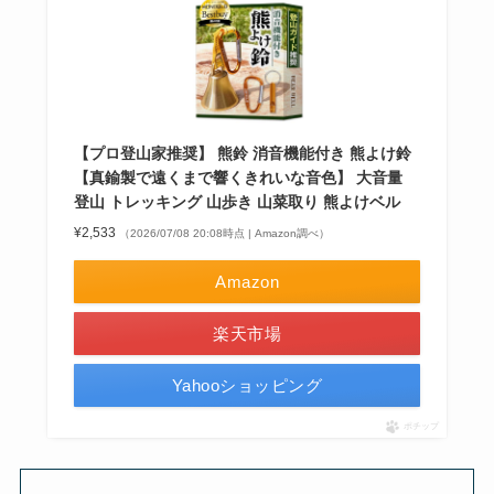
【プロ登山家推奨】 熊鈴 消音機能付き 熊よけ鈴
【真鍮製で遠くまで響くきれいな音色】 大音量
登山 トレッキング 山歩き 山菜取り 熊よけベル
¥2,533
（2026/07/08 20:08時点 | Amazon調べ）
Amazon
楽天市場
Yahooショッピング
ポチップ