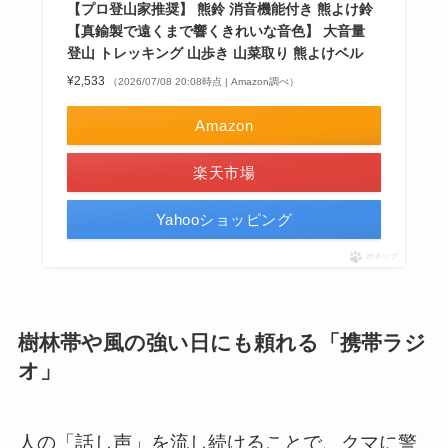
【プロ登山家推奨】 熊鈴 消音機能付き 熊よけ鈴
【真鍮製で遠くまで響くきれいな音色】 大音量
登山 トレッキング 山歩き 山菜取り 熊よけベル
¥2,533
（2026/07/08 20:08時点 | Amazon調べ）
Amazon
楽天市場
Yahooショッピング
ポチップ
樹林帯や風の強い日にも頼れる「携帯ラジ
オ」
人の「話し声」を流し続けることで、クマに警