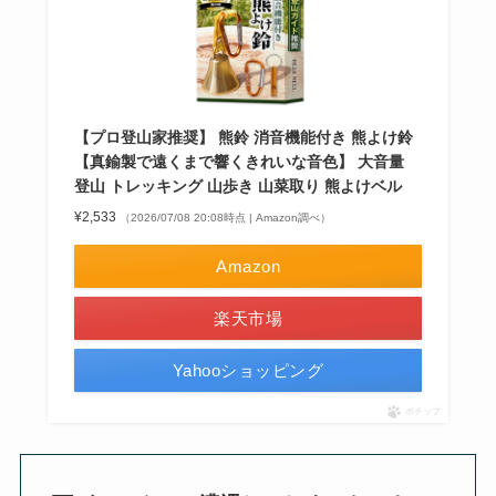
【プロ登山家推奨】 熊鈴 消音機能付き 熊よけ鈴
【真鍮製で遠くまで響くきれいな音色】 大音量
登山 トレッキング 山歩き 山菜取り 熊よけベル
¥2,533
（2026/07/08 20:08時点 | Amazon調べ）
Amazon
楽天市場
Yahooショッピング
ポチップ