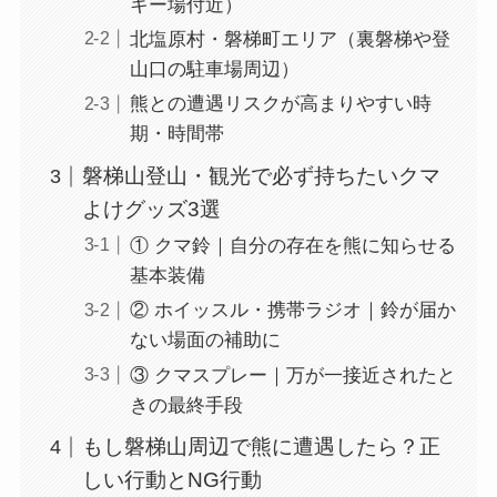
キー場付近）
北塩原村・磐梯町エリア（裏磐梯や登
山口の駐車場周辺）
熊との遭遇リスクが高まりやすい時
期・時間帯
磐梯山登山・観光で必ず持ちたいクマ
よけグッズ3選
① クマ鈴｜自分の存在を熊に知らせる
基本装備
② ホイッスル・携帯ラジオ｜鈴が届か
ない場面の補助に
③ クマスプレー｜万が一接近されたと
きの最終手段
もし磐梯山周辺で熊に遭遇したら？正
しい行動とNG行動