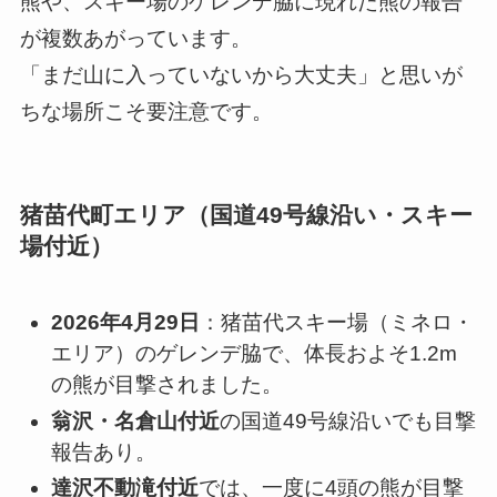
熊や、スキー場のゲレンデ脇に現れた熊の報告
が複数あがっています。
「まだ山に入っていないから大丈夫」と思いが
ちな場所こそ要注意です。
猪苗代町エリア（国道49号線沿い・スキー
場付近）
2026年4月29日
：猪苗代スキー場（ミネロ・
エリア）のゲレンデ脇で、体長およそ1.2m
の熊が目撃されました。
翁沢・名倉山付近
の国道49号線沿いでも目撃
報告あり。
達沢不動滝付近
では、一度に4頭の熊が目撃